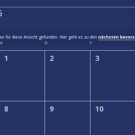
6
se für diese Ansicht gefunden. Hier geht es zu den
nächsten bevor
Hinweis
M
MITTWOCH
D
DONNERSTAG
F
FREITAG
0
0
0
1
2
3
ungen,
Veranstaltungen,
Veranstaltungen,
Veranstalt
0
0
0
8
9
10
ungen,
Veranstaltungen,
Veranstaltungen,
Veranstalt