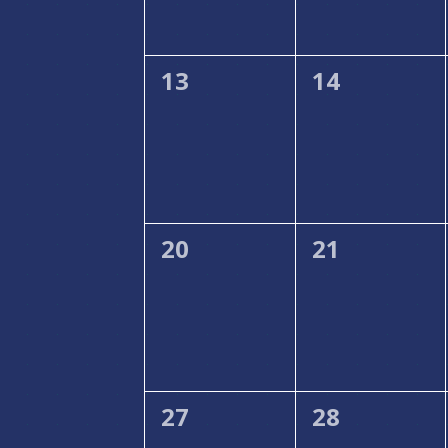
0
0
13
14
Veranstaltungen,
Veranstalt
0
0
20
21
Veranstaltungen,
Veranstalt
0
0
27
28