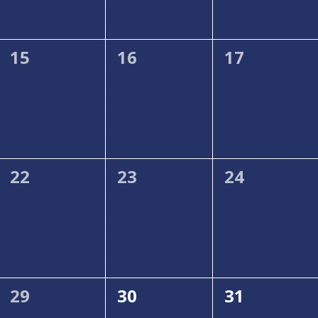
0
0
0
15
16
17
ungen,
Veranstaltungen,
Veranstaltungen,
Veranstalt
0
0
0
22
23
24
ungen,
Veranstaltungen,
Veranstaltungen,
Veranstalt
0
0
0
29
30
31