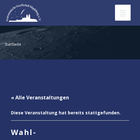
Toggle
navigat
Veranstaltungen
Startseite
Werde Mitglied in der AGM
Sternpatenschaften
Kontakt
« Alle Veranstaltungen
Diese Veranstaltung hat bereits stattgefunden.
Wahl-