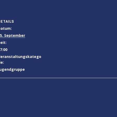
DETAILS
Datum:
5. September
eit:
7:00
Veranstaltungskatego
ie:
Jugendgruppe