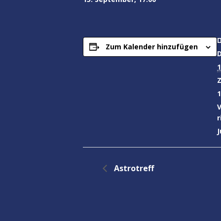
Zum Kalender hinzufügen
1
Z
1
r
Astrotreff