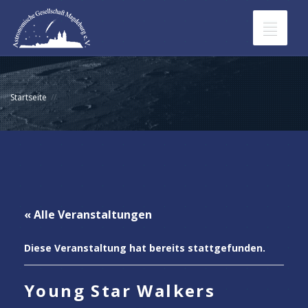
Toggle
navigat
Veranstaltungen
Startseite
Werde Mitglied in der AGM
Sternpatenschaften
Kontakt
« Alle Veranstaltungen
Diese Veranstaltung hat bereits stattgefunden.
Young Star Walkers