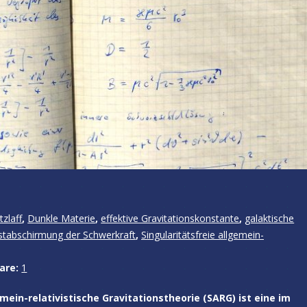
tzlaff
,
Dunkle Materie
,
effektive Gravitationskonstante
,
galaktische
stabschirmung der Schwerkraft
,
Singularitätsfreie allgemein-
are:
1
ein-relativistische Gravitationstheorie (SARG) ist eine im