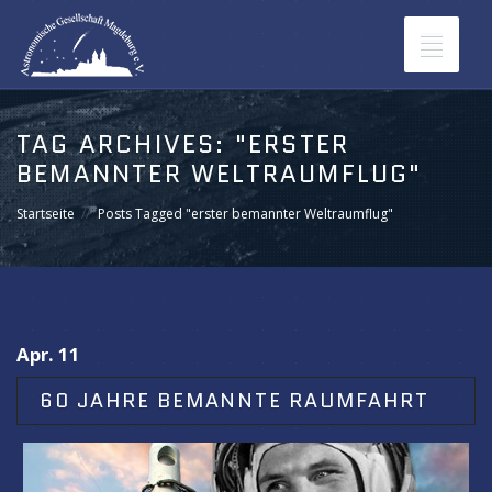
Toggle
navigat
Veranstaltungen
TAG ARCHIVES:
"ERSTER
BEMANNTER WELTRAUMFLUG"
Werde Mitglied in der AGM
Startseite
Posts Tagged "erster bemannter Weltraumflug"
Sternpatenschaften
Kontakt
Apr. 11
60 JAHRE BEMANNTE RAUMFAHRT