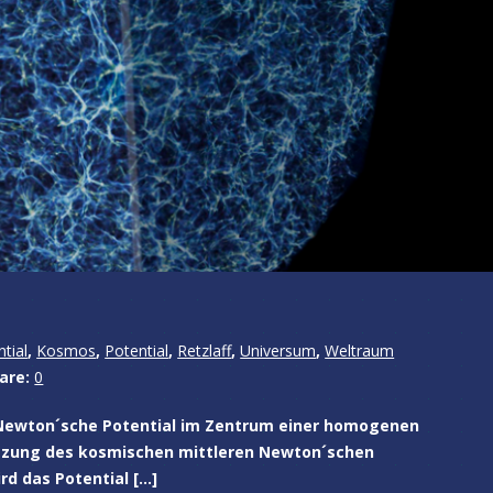
tial
,
Kosmos
,
Potential
,
Retzlaff
,
Universum
,
Weltraum
are:
0
 Newton´sche Potential im Zentrum einer homogenen
ätzung des kosmischen mittleren Newton´schen
rd das Potential […]