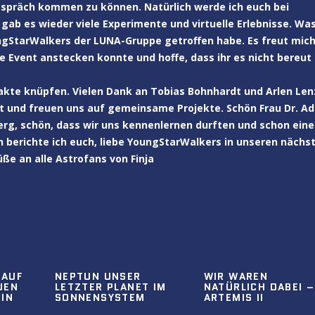
espräch kommen zu können. Natürlich werde ich euch bei
 gab es wieder viele Experimente und virtuelle Erlebnisse. Wa
ngStarWalkers der LUNA-Gruppe getroffen habe. Es freut mich
e Event anstecken konnte und hoffe, dass ihr es nicht bereut
akte knüpfen. Vielen Dank an Tobias Bohnhardt und Arlen Len
kt und freuen uns auf gemeinsame Projekte. Schön Frau Dr. Ade
berg, schön, dass wir uns kennenlernen durften und schon eine
 berichte ich euch, liebe YoungStarWalkers in unseren nächs
ße an alle Astrofans von Finja
 AUF
NEPTUN UNSER
WIR WAREN
UEN
LETZTER PLANET IM
NATÜRLICH DABEI –
 IN
SONNENSYSTEM
ARTEMIS II