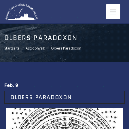
Toggle
navigat
Veranstaltungen
OLBERS PARADOXON
Werde Mitglied in der AGM
Startseite
Astrophysik
Olbers Paradoxon
Sternpatenschaften
Kontakt
Feb. 9
OLBERS PARADOXON