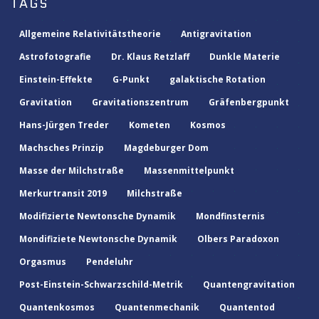
TAGS
Allgemeine Relativitätstheorie
Antigravitation
Astrofotografie
Dr. Klaus Retzlaff
Dunkle Materie
Einstein-Effekte
G-Punkt
galaktische Rotation
Gravitation
Gravitationszentrum
Gräfenbergpunkt
Hans-Jürgen Treder
Kometen
Kosmos
Machsches Prinzip
Magdeburger Dom
Masse der Milchstraße
Massenmittelpunkt
Merkurtransit 2019
Milchstraße
Modifizierte Newtonsche Dynamik
Mondfinsternis
Mondifiziete Newtonsche Dynamik
Olbers Paradoxon
Orgasmus
Pendeluhr
Post-Einstein-Schwarzschild-Metrik
Quantengravitation
Quantenkosmos
Quantenmechanik
Quantentod