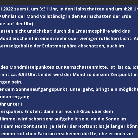
2022 zuerst, um 3:31 Uhr, in den Halbschatten und um 4:28 U
 Uhr ist der Mond vollständig in den Kernschatten der Erde
ie auf der Uhr).
hatten nicht unsichtbar: durch die Erdatmosphäre wird das
Mond erscheint in einem mehr oder weniger rötlichen Licht. A
 Aerosolgehalte der Erdatmosphäre abschätzen, auch im
d des Mondmittelpunktes zur Kernschattenmitte, ist ist ca. 6:
nnt ca. 6:54 Uhr. Leider wird der Mond zu diesem Zeitpunkt in
ngen sein.
er dem Sonnenaufgangspunkt, untergeht, bringt ein möglich
onduntergang.
hr unter !
u erspähen. Er steht dann nur noch 5 Grad über dem
immel wird schon sehr aufgehellt sein, da die Sonne im
 dem Horizont steht. Je tiefer der Horizont ist je länger kön
einem rötlichen Farbton erscheinen dürfte, ehe er noch vor