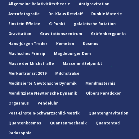
Allgemeine Relativitätstheorie
Antigravitation
Astrofotografie
Dr. Klaus Retzlaff
Dunkle Materie
Einstein-Effekte
G-Punkt
galaktische Rotation
Gravitation
Gravitationszentrum
Gräfenbergpunkt
Hans-Jürgen Treder
Kometen
Kosmos
Machsches Prinzip
Magdeburger Dom
Masse der Milchstraße
Massenmittelpunkt
Merkurtransit 2019
Milchstraße
Modifizierte Newtonsche Dynamik
Mondfinsternis
Mondifiziete Newtonsche Dynamik
Olbers Paradoxon
Orgasmus
Pendeluhr
Post-Einstein-Schwarzschild-Metrik
Quantengravitation
Quantenkosmos
Quantenmechanik
Quantentod
Radosophie