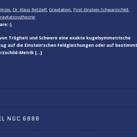
rinzip
,
Dr. Klaus Retzlaff
,
Gravitation
,
Post-Einstein-Schwarzschild-
Gravitationstheorie
are:
6
 von Trägheit und Schwere eine exakte kugelsymmetrische
ug auf die Einstein’schen Feldgleichungen oder auf bestimm
zschild-Metrik […]
L NGC 6888